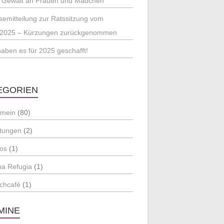
 Gewalt an Frauen und Mädchen
semitteilung zur Ratssitzung vom
.2025 – Kürzungen zurückgenommen
haben es für 2025 geschafft!
EGORIEN
emein
(80)
tungen
(2)
os
(1)
a Refugia
(1)
chcafé
(1)
MINE