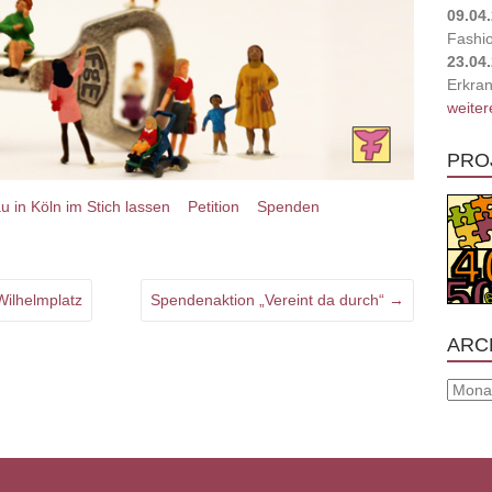
09.04
Fashi
23.04
Erkran
weiter
PRO
u in Köln im Stich lassen
Petition
Spenden
ilhelmplatz
Spendenaktion „Vereint da durch“
→
ARC
Archiv