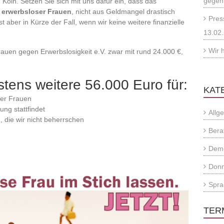
gegen
 Köln. Setzen Sie sich mit uns dafür ein, dass das
g erwerbsloser Frauen
, nicht aus Geldmangel drastisch
Pres
aber in Kürze der Fall, wenn wir keine weitere finanzielle
13.02
Wir 
rauen gegen Erwerbslosigkeit e.V. zwar mit rund 24.000 €,
tens weitere 56.000 Euro für:
KAT
ser Frauen
ng stattfindet
Allg
 die wir nicht beherrschen
Bera
Dem
Donn
Spra
TER