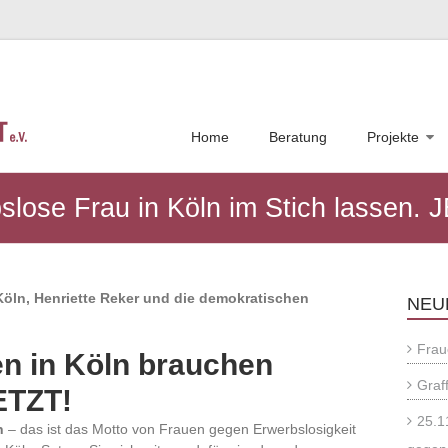
Home
Beratung
Projekte
bslose Frau in Köln im Stich lassen. 
Köln, Henriette Reker und die demokratischen
NEU
Frau
n in Köln brauchen
Graff
ETZT!
25.1
n
– das ist das Motto von Frauen gegen Erwerbslosigkeit