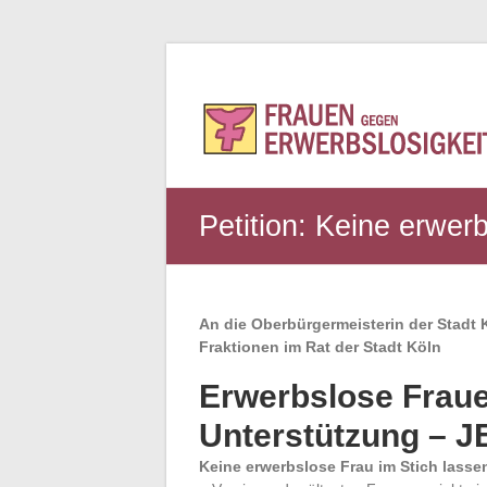
Zum
Inhalt
springen
Frauen
gegen
Erwerbslosigkeit
Petition: Keine erwer
An die Oberbürgermeisterin der Stadt 
Fraktionen im Rat der Stadt Köln
Erwerbslose Fraue
Unterstützung – J
Keine erwerbslose Frau im Stich lasse